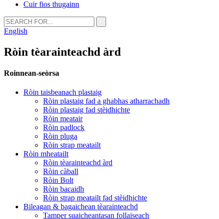
Cuir fios thugainn
English
Ròin tèarainteachd àrd
Roinnean-seòrsa
Ròin taisbeanach plastaig
Ròin plastaig fad a ghabhas atharrachadh
Ròin plastaig fad stèidhichte
Ròin meatair
Ròin padlock
Ròin pluga
Ròin strap meatailt
Ròin mheatailt
Ròin tèarainteachd àrd
Ròin càball
Ròin Bolt
Ròin bacaidh
Ròin strap meatailt fad stèidhichte
Bileagan & bagaichean tèarainteachd
Tamper suaicheantasan follaiseach