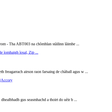
rom - Tha ABT003 na chòmhlan stàilinn làimhe ...
th freagarrach airson raon farsaing de chàball agus w ...
dhealbhadh gus seasmhachd a thoirt do uèir b ...