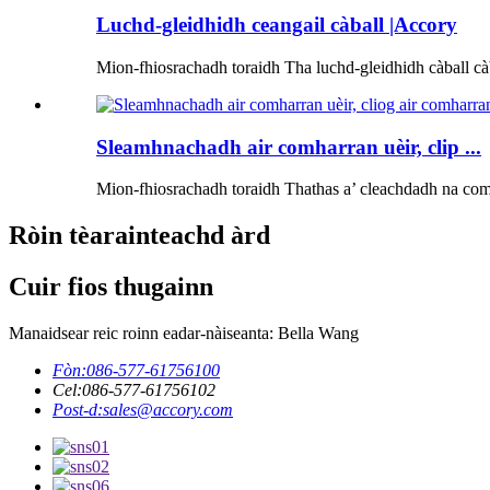
Luchd-gleidhidh ceangail càball |Accory
Mion-fhiosrachadh toraidh Tha luchd-gleidhidh càball càb
Sleamhnachadh air comharran uèir, clip ...
Mion-fhiosrachadh toraidh Thathas a’ cleachdadh na comha
Ròin tèarainteachd àrd
Cuir fios thugainn
Manaidsear reic roinn eadar-nàiseanta: Bella Wang
Fòn:
086-577-61756100
Cel:
086-577-61756102
Post-d:
sales@accory.com