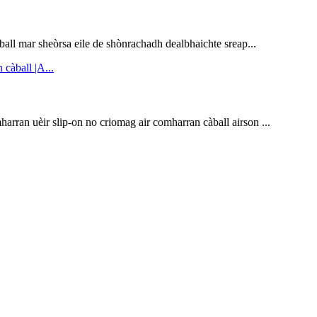
all mar sheòrsa eile de shònrachadh dealbhaichte sreap...
rran uèir slip-on no criomag air comharran càball airson ...