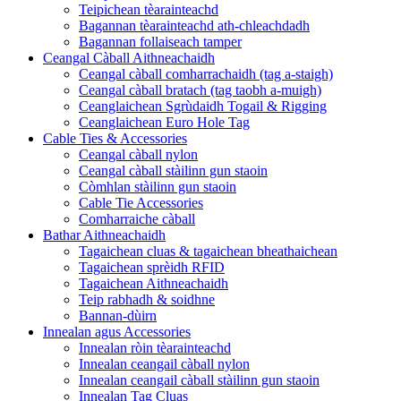
Teipichean tèarainteachd
Bagannan tèarainteachd ath-chleachdadh
Bagannan follaiseach tamper
Ceangal Càball Aithneachaidh
Ceangal càball comharrachaidh (tag a-staigh)
Ceangal càball bratach (tag taobh a-muigh)
Ceanglaichean Sgrùdaidh Togail & Rigging
Ceanglaichean Euro Hole Tag
Cable Ties & Accessories
Ceangal càball nylon
Ceangal càball stàilinn gun staoin
Còmhlan stàilinn gun staoin
Cable Tie Accessories
Comharraiche càball
Bathar Aithneachaidh
Tagaichean cluas & tagaichean bheathaichean
Tagaichean sprèidh RFID
Tagaichean Aithneachaidh
Teip rabhadh & soidhne
Bannan-dùirn
Innealan agus Accessories
Innealan ròin tèarainteachd
Innealan ceangail càball nylon
Innealan ceangail càball stàilinn gun staoin
Innealan Tag Cluas