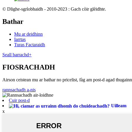
© Dlighe-sgrìobhaidh - 2010-2023 : Gach còir glèidhte.
Bathar
Mu ar deidhinn
Iarrtas
Turas Factaraidh
Seall barrachd+
FIOSRACHADH
Airson ceistean mu ar bathar no pricelist, fàg am post-d agad thugainn
rannsachadh a-nis
Cuir post-d
Uilleam
x