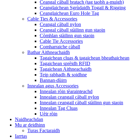
Ceangal càball bratach (tag taobh a-muigh)
Ceanglaichean Sgrùdaidh Togail & Rigging
Ceanglaichean Euro Hole Tag
Cable Ties & Accessories
Ceangal càball nylon
Ceangal càball stàilinn gun staoin
Còmhlan stàilinn gun staoin
Cable Tie Accessories
Comharraiche càball
Bathar Aithneachaidh
Tagaichean cluas & tagaichean bheathaichean
Tagaichean sprèidh RFID
Tagaichean Aithneachaidh
Teip rabhadh & soidhne
Bannan-dùirn
Innealan agus Accessories
Innealan ròin tèarainteachd
Innealan ceangail càball nylon
Innealan ceangail càball stàilinn gun staoin
Innealan Tag Cluas
Uèir ròin
Naidheachdan
Mu ar deidhinn
Turas Factaraidh
Iarrtas