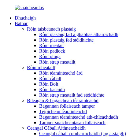
Dhachaigh
Bathar
Ròin taisbeanach plastaig
Ròin plastaig fad a ghabhas atharrachadh
Ròin plastaig fad stèidhichte
Ròin meatair
Ròin padlock
Ròin pluga
Ròin strap meatailt
Ròin mheatailt
Ròin tèarainteachd àrd
Ròin càball
Ròin Bolt
Ròin bacaidh
Ròin strap meatailt fad stèidhichte
Bileagan & bagaichean tèarainteachd
Bagannan follaiseach tamper
Teipichean tèarainteachd
Bagannan tèarainteachd ath-chleachdadh
Tamper suaicheantasan follaiseach
Ceangal Càball Aithneachaidh
Ceangal càball comharrachaidh (tag a-staigh)